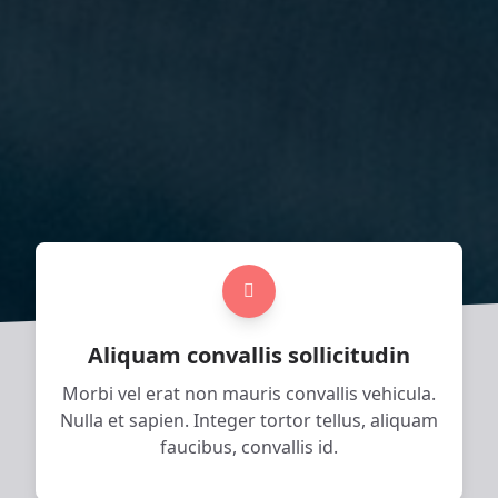
Aliquam convallis sollicitudin
Morbi vel erat non mauris convallis vehicula.
Nulla et sapien. Integer tortor tellus, aliquam
faucibus, convallis id.